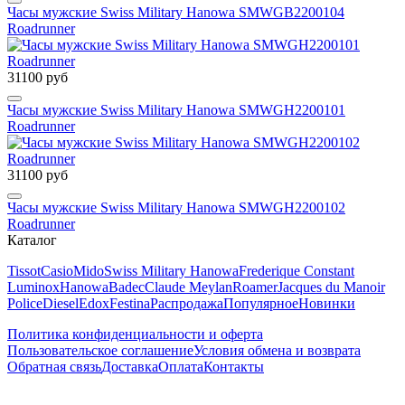
Часы мужские Swiss Military Hanowa SMWGB2200104
Roadrunner
31100 руб
Часы мужские Swiss Military Hanowa SMWGH2200101
Roadrunner
31100 руб
Часы мужские Swiss Military Hanowa SMWGH2200102
Roadrunner
Каталог
Tissot
Casio
Mido
Swiss Military Hanowa
Frederique Constant
Luminox
Hanowa
Badec
Claude Meylan
Roamer
Jacques du Manoir
Police
Diesel
Edox
Festina
Распродажа
Популярное
Новинки
Политика конфиденциальности и оферта
Пользовательское соглашение
Условия обмена и возврата
Обратная связь
Доставка
Оплата
Контакты