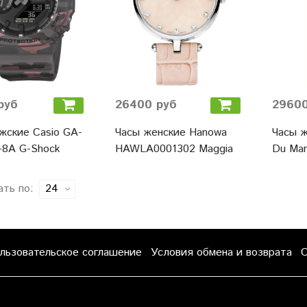
руб
26400 руб
29600
жские Casio GA-
Часы женские Hanowa
Часы ж
-8A G-Shock
HAWLA0001302 Maggia
Du Man
ать по:
льзовательское соглашение
Условия обмена и возврата
О