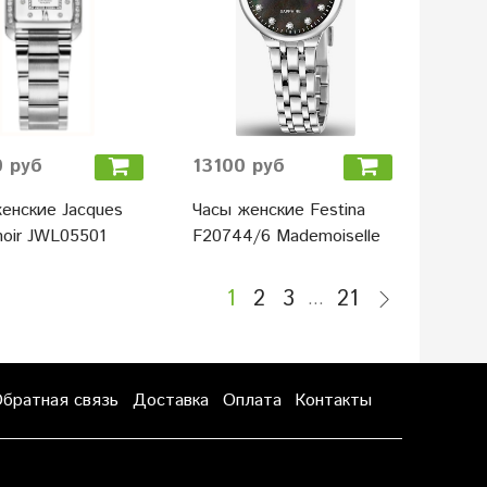
 руб
13100 руб
енские Jacques
Часы женские Festina
oir JWL05501
F20744/6 Mademoiselle
1
2
3
21
…
братная связь
Доставка
Оплата
Контакты