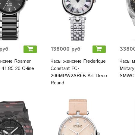
руб
138000 руб
33800
нские Roamer
Часы женские Frederique
Часы м
41 85 20 C-line
Constant FC-
Militar
200MPW2AR6B Art Deco
SMWGB
Round