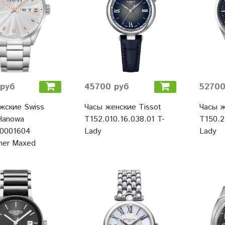
руб
45700 руб
52700
жские Swiss
Часы женские Tissot
Часы ж
 Hanowa
T152.010.16.038.01 T-
T150.2
001604
Lady
Lady
ner Maxed