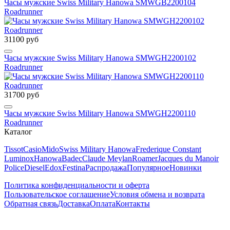
Часы мужские Swiss Military Hanowa SMWGB2200104
Roadrunner
31100 руб
Часы мужские Swiss Military Hanowa SMWGH2200102
Roadrunner
31700 руб
Часы мужские Swiss Military Hanowa SMWGH2200110
Roadrunner
Каталог
Tissot
Casio
Mido
Swiss Military Hanowa
Frederique Constant
Luminox
Hanowa
Badec
Claude Meylan
Roamer
Jacques du Manoir
Police
Diesel
Edox
Festina
Распродажа
Популярное
Новинки
Политика конфиденциальности и оферта
Пользовательское соглашение
Условия обмена и возврата
Обратная связь
Доставка
Оплата
Контакты