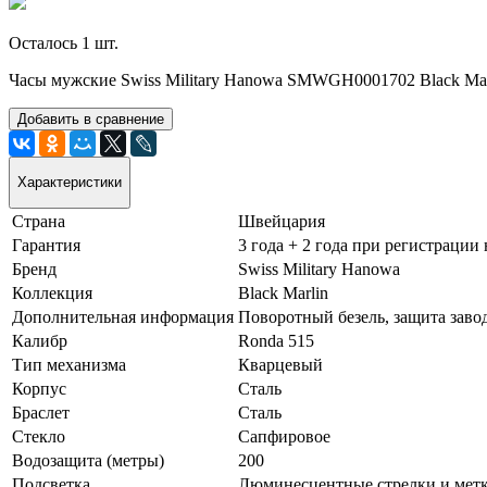
Осталось 1 шт.
Часы мужские Swiss Military Hanowa SMWGH0001702 Black Mar
Добавить в сравнение
Характеристики
Страна
Швейцария
Гарантия
3 года + 2 года при регистрации
Бренд
Swiss Military Hanowa
Коллекция
Black Marlin
Дополнительная информация
Поворотный безель, защита заво
Калибр
Ronda 515
Тип механизма
Кварцевый
Корпус
Сталь
Браслет
Сталь
Стекло
Сапфировое
Водозащита (метры)
200
Подсветка
Люминесцентные стрелки и мет