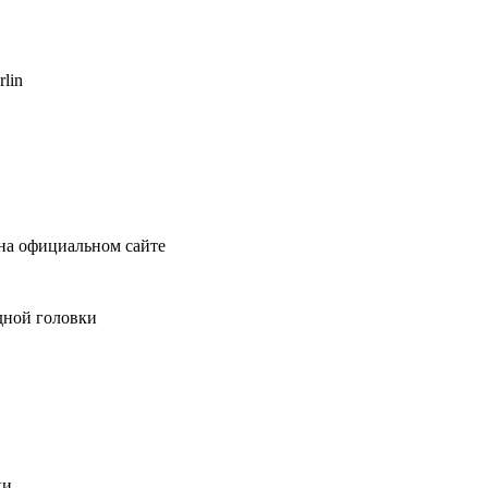
lin
 на официальном сайте
дной головки
ки