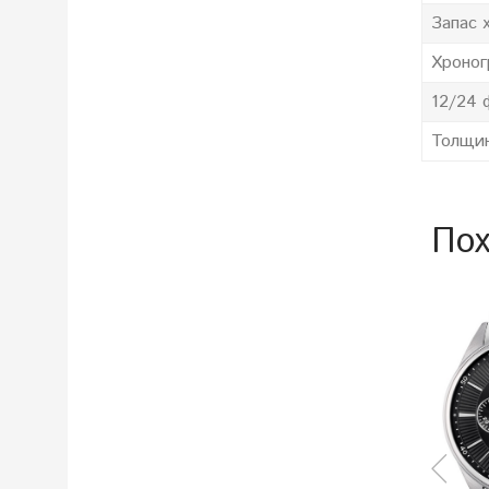
Запас 
Хроно
12/24 
Толщин
Пох