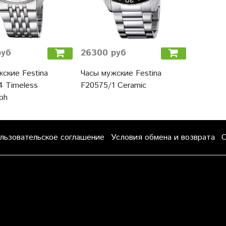
руб
26300 руб
ские Festina
Часы мужские Festina
4 Timeless
F20575/1 Ceramic
ph
льзовательское соглашение
Условия обмена и возврата
О