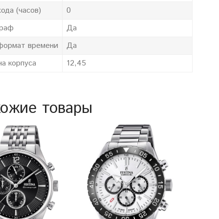
хода (часов)
0
граф
Да
формат времени
Да
а корпуса
12,45
ожие товары