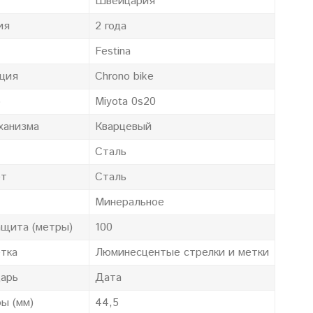
Швейцария
ия
2 года
Festina
ция
Chrono bike
р
Miyota 0s20
ханизма
Кварцевый
Сталь
ет
Сталь
Минеральное
щита (метры)
100
тка
Люминесцентые стрелки и метки
арь
Дата
ы (мм)
44,5