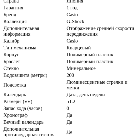
Страна
Япония
Гарантия
1 год
Бренд
Casio
Коллекция
G-Shock
Дополнительная
Отображение средней скорости
информация
передвижения
Калибр
Casio
Тип механизма
Кварцевый
Корпус
Полимерный пластик
Браслет
Полимерный пластик
Стекло
Минеральное
Водозащита (метры)
200
Люминесцентные стрелки и
Подсветка
метки
Календарь
Дата, день недели
Размеры (мм)
51.2
Запас хода (часов)
0
Хронограф
Да
Вечный календарь
Да
Дополнительная
Да
противоударная система