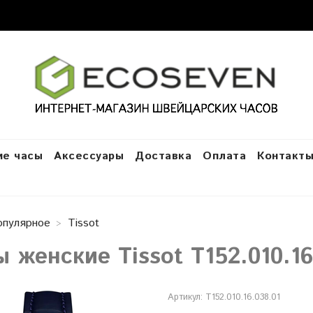
е часы
Аксессуары
Доставка
Оплата
Контакт
опулярное
Tissot
 женские Tissot T152.010.16
Артикул:
T152.010.16.038.01