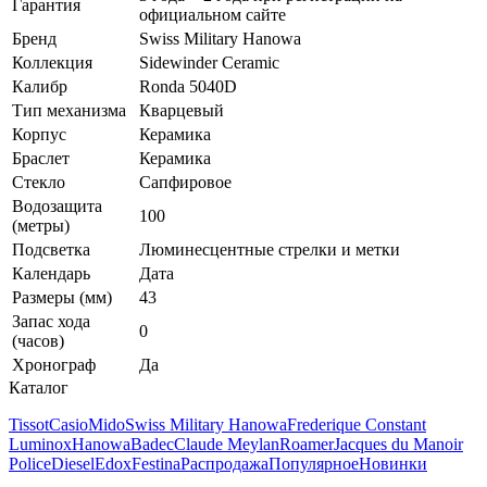
Гарантия
официальном сайте
Бренд
Swiss Military Hanowa
Коллекция
Sidewinder Ceramic
Калибр
Ronda 5040D
Тип механизма
Кварцевый
Корпус
Керамика
Браслет
Керамика
Стекло
Сапфировое
Водозащита
100
(метры)
Подсветка
Люминесцентные стрелки и метки
Календарь
Дата
Размеры (мм)
43
Запас хода
0
(часов)
Хронограф
Да
Каталог
Tissot
Casio
Mido
Swiss Military Hanowa
Frederique Constant
Luminox
Hanowa
Badec
Claude Meylan
Roamer
Jacques du Manoir
Police
Diesel
Edox
Festina
Распродажа
Популярное
Новинки