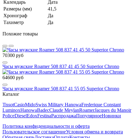
Календарь
Дата
Размеры (мм)
41,5
Хронограф
Да
Тахиметр
Да
Похожие товары
70300 руб
Часы мужские Roamer 508 837 41 45 50 Superior Chrono
64600 руб
Часы мужские Roamer 508 837 41 55 05 Superior Chrono
Каталог
Tissot
Casio
Mido
Swiss Military Hanowa
Frederique Constant
Luminox
Hanowa
Badec
Claude Meylan
Roamer
Jacques du Manoir
Police
Diesel
Edox
Festina
Распродажа
Популярное
Новинки
Политика конфиденциальности и оферта
Пользовательское соглашение
Условия обмена и возврата
Обратная связь
Доставка
Оплата
Контакты