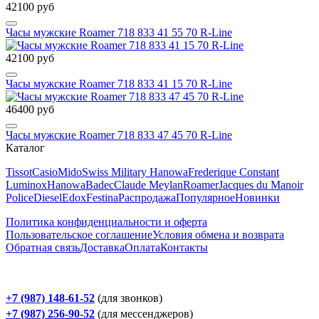
42100 руб
Часы мужские Roamer 718 833 41 55 70 R-Line
42100 руб
Часы мужские Roamer 718 833 41 15 70 R-Line
46400 руб
Часы мужские Roamer 718 833 47 45 70 R-Line
Каталог
Tissot
Casio
Mido
Swiss Military Hanowa
Frederique Constant
Luminox
Hanowa
Badec
Claude Meylan
Roamer
Jacques du Manoir
Police
Diesel
Edox
Festina
Распродажа
Популярное
Новинки
Политика конфиденциальности и оферта
Пользовательское соглашение
Условия обмена и возврата
Обратная связь
Доставка
Оплата
Контакты
+7 (987) 148-61-52
(для звонков)
+7 (987) 256-90-52
(для мессенджеров)