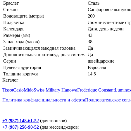
Браслет
Сталь
Стекло
Сапфировое выпукло
Водозащита (метры)
200
Подсветка
Люминесцентные стр
Календарь
Дата, день недели
Размеры (мм)
43
Запас хода (часов)
38
Завинчивающаяся заводная головка
Да
Дополнительная противоударная система
Да
Серии
швейцарские
Целевая аудитория
Взрослая
Толщина корпуса
14,5
Каталог
Tissot
Casio
Mido
Swiss Military Hanowa
Frederique Constant
Lumino
Политика конфиденциальности и оферта
Пользовательское сог
+7 (987) 148-61-52
(для звонков)
+7 (987) 256-90-52
(для мессенджеров)