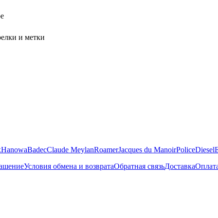
е
елки и метки
x
Hanowa
Badec
Claude Meylan
Roamer
Jacques du Manoir
Police
Diesel
лашение
Условия обмена и возврата
Обратная связь
Доставка
Оплат