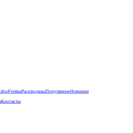
Edox
Festina
Распродажа
Популярное
Новинки
а
Контакты