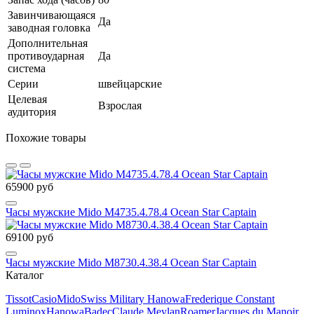
Завинчивающаяся
Да
заводная головка
Дополнительная
противоударная
Да
система
Серии
швейцарские
Целевая
Взрослая
аудитория
Похожие товары
65900 руб
Часы мужские Mido M4735.4.78.4 Ocean Star Captain
69100 руб
Часы мужские Mido M8730.4.38.4 Ocean Star Captain
Каталог
Tissot
Casio
Mido
Swiss Military Hanowa
Frederique Constant
Luminox
Hanowa
Badec
Claude Meylan
Roamer
Jacques du Manoir