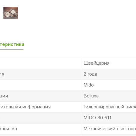
теристики
Швейцария
ия
2 года
Mido
ция
Belluna
ительная информация
Гильошированный циф
р
MIDO 80.611
ханизма
Механический с автоп