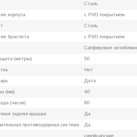
Сталь
ие корпуса
с PVD покрытием
ет
Сталь
ие браслета
с PVD покрытием
Сапфировое антиблик
щита (метры)
50
тка
Нет
арь
Дата
ы (мм)
40
хода (часов)
80
чная задняя крышка
Да
ительная противоударная система
Да
швейцарские