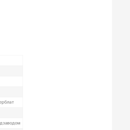
ерблат
одзаводом