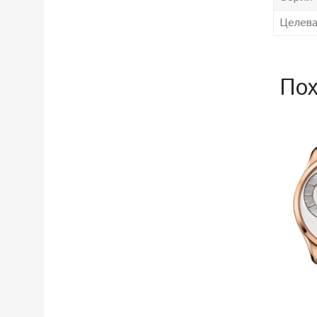
Целева
Пох