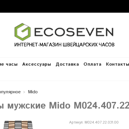
е часы
Аксессуары
Доставка
Оплата
Контакт
опулярное
Mido
ы мужские Mido M024.407.22.
Артикул:
M024.407.22.031.00