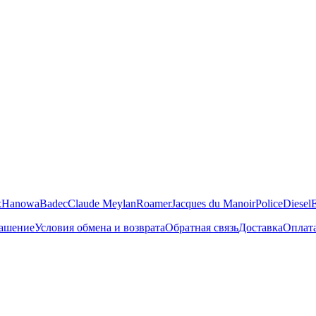
x
Hanowa
Badec
Claude Meylan
Roamer
Jacques du Manoir
Police
Diesel
лашение
Условия обмена и возврата
Обратная связь
Доставка
Оплат