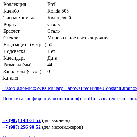
Коллекция
Emil
Калибр
Ronda 505
Тип механизма
Кварцевый
Корпус
Сталь
Браслет
Сталь
Стекло
Минеральное высокопрочное
Водозащита (метры)
50
Подсветка
Нет
Календарь
Дата
Размеры (мм)
44
Запас хода (часов)
0
Каталог
Tissot
Casio
Mido
Swiss Military Hanowa
Frederique Constant
Lumino
Политика конфиденциальности и оферта
Пользовательское сог
+7 (987) 148-61-52
(для звонков)
+7 (987) 256-90-52
(для мессенджеров)