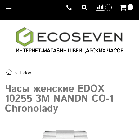
0
0
Edox
Часы женские EDOX
10255 3M NANDN CO-1
Chronolady