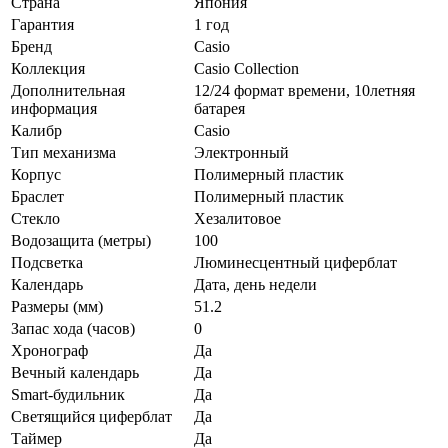
Страна
Япония
Гарантия
1 год
Бренд
Casio
Коллекция
Casio Collection
Дополнительная
12/24 формат времени, 10летняя
информация
батарея
Калибр
Casio
Тип механизма
Электронный
Корпус
Полимерный пластик
Браслет
Полимерный пластик
Стекло
Хезалитовое
Водозащита (метры)
100
Подсветка
Люминесцентный циферблат
Календарь
Дата, день недели
Размеры (мм)
51.2
Запас хода (часов)
0
Хронограф
Да
Вечный календарь
Да
Smart-будильник
Да
Светящийся циферблат
Да
Таймер
Да